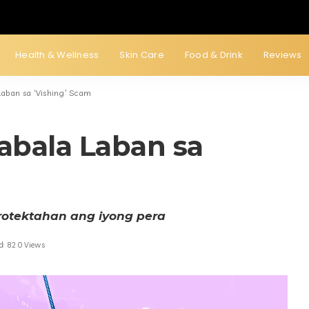
Health & Wellness
Skin Care
Food & Drink
Reviews
aban sa ‘Vishing’ Scam
abala Laban sa
rotektahan ang iyong pera
d
820 Views