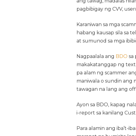
ang tawag, madalas nil
pagbibigay ng CVV, usern
Karaniwan sa mga scam
habang kausap sila sa te
at sumunod sa mga ibib
Nagpaalala ang
BDO
sa 
makakatanggap ng text 
pa alam ng scammer ang
maniwala o sundin ang m
tawagan na lang ang offi
Ayon sa BDO, kapag nal
i-report sa kanilang Cu
Para alamin ang iba’t-ib