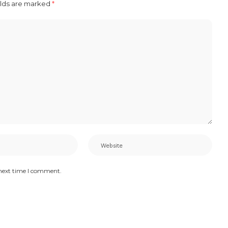
elds are marked
*
 next time I comment.