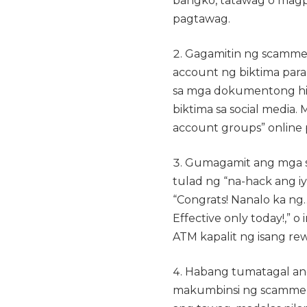
bangko, tatawag o magp
pagtawag.
Gagamitin ng scammer
account ng biktima par
sa mga dokumentong hin
biktima sa social media. 
account groups” online
Gumagamit ang mga sc
tulad ng “na-hack ang i
“Congrats! Nanalo ka ng…
Effective only today!,” o
ATM kapalit ng isang re
Habang tumatagal ang
makumbinsi ng scammer a