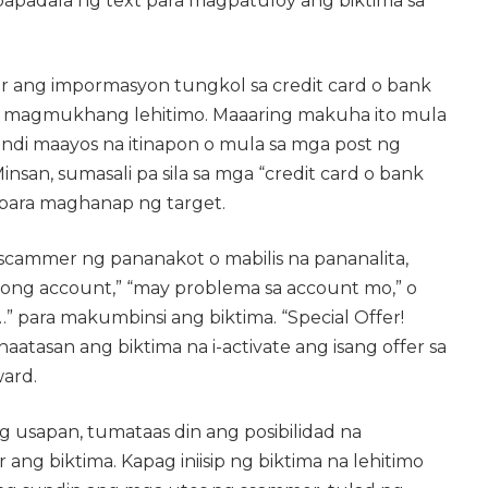
apadala ng text para magpatuloy ang biktima sa
 ang impormasyon tungkol sa credit card o bank
a magmukhang lehitimo. Maaaring makuha ito mula
di maayos na itinapon o mula sa mga post ng
Minsan, sumasali pa sila sa mga “credit card o bank
 para maghanap ng target.
ammer ng pananakot o mabilis na pananalita,
yong account,” “may problema sa account mo,” o
” para makumbinsi ang biktima. “Special Offer!
 inaatasan ang biktima na i-activate ang isang offer sa
ward.
 usapan, tumataas din ang posibilidad na
ng biktima. Kapag iniisip ng biktima na lehitimo