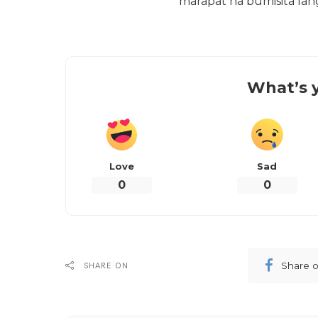
marapat na bumisita lan
What’s y
Love
Sad
0
0
Share 
SHARE ON