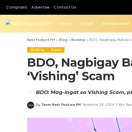
Complaint
Advertise
Contact Us
Home
Travel
Entertainment
Next Feature PH
>
Blog
>
Banking
>
BDO, Nagbigay Babala L
Banking
News
BDO, Nagbigay B
‘Vishing’ Scam
BDO: Mag-ingat sa Vishing Scam, p
By
Team Next Feature PH
November 28, 2024
3 Min Rea
Posted
by