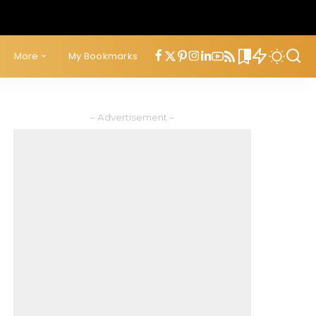
0
More
My Bookmarks
– Advertisement –