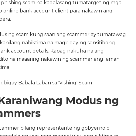
ce phishing scam na kadalasang tumatarget ng mga
o online bank account client para nakawin ang
pera.
odus ng scam kung saan ang scammer ay tumatawag
anilang nabiktima na magbigay ng sensitibong
ank account details. Kapag nakuha na ang
dito na maaaring nakawin ng scammer ang laman
ima.
Karaniwang Modus ng
cammers
ammer bilang representante ng gobyerno o