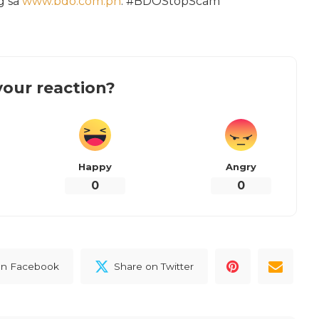
g sa
www.bdo.com.ph
. #BDOStopScam
our reaction?
Happy
Angry
0
0
on Facebook
Share on Twitter