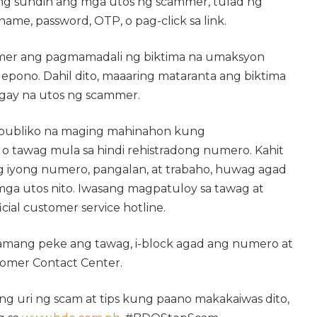
ang sundin ang mga utos ng scammer, tulad ng
ame, password, OTP, o pag-click sa link.
mer ang pagmamadali ng biktima na umaksyon
lepono. Dahil dito, maaaring mataranta ang biktima
igay na utos ng scammer.
publiko na maging mahinahon kung
o tawag mula sa hindi rehistradong numero. Kahit
 iyong numero, pangalan, at trabaho, huwag agad
ga utos nito. Iwasang magpatuloy sa tawag at
cial customer service hotline.
amang peke ang tawag, i-block agad ang numero at
stomer Contact Center.
ang uri ng scam at tips kung paano makakaiwas dito,