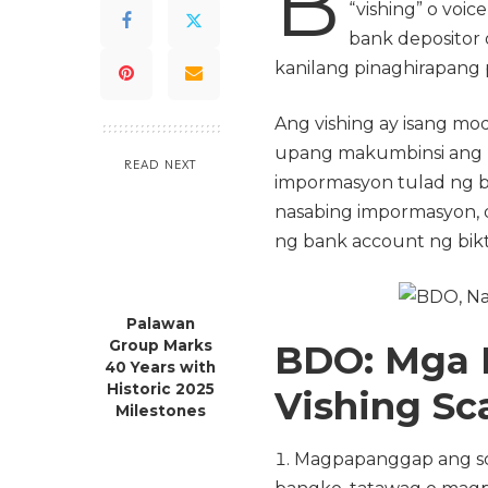
B
“vishing” o voi
bank depositor 
kanilang pinaghirapang 
Ang vishing ay isang m
upang makumbinsi ang k
READ NEXT
impormasyon tulad ng b
nasabing impormasyon, 
ng bank account ng bikt
Palawan
Group Marks
BDO: Mga 
40 Years with
Historic 2025
Vishing S
Milestones
Magpapanggap ang sc